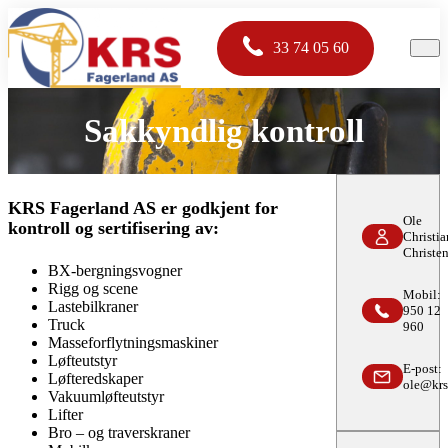
33 74 05 60
Sakkyndlig kontroll
KRS Fagerland AS er godkjent for
Ole
kontroll og sertifisering av:
Christia
Christe
BX-bergningsvogner
Rigg og scene
Mobil:
Lastebilkraner
950 12
Truck
960
Masseforflytningsmaskiner
Løfteutstyr
E-post:
Løfteredskaper
ole@krs
Vakuumløfteutstyr
Lifter
Bro – og traverskraner